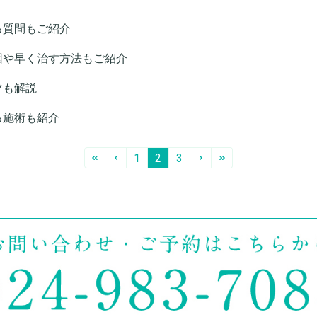
る質問もご紹介
因や早く治す方法もご紹介
ツも解説
る施術も紹介
1
2
3