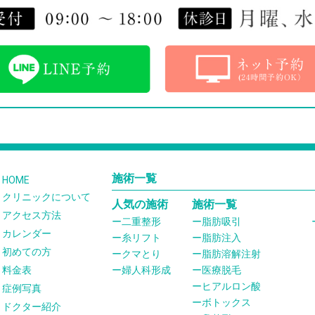
施術一覧
HOME
クリニックについて
人気の施術
施術一覧
アクセス方法
二重整形
脂肪吸引
カレンダー
糸リフト
脂肪注入
初めての方
クマとり
脂肪溶解注射
料金表
婦人科形成
医療脱毛
ヒアルロン酸
症例写真
ボトックス
ドクター紹介