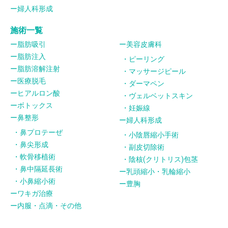
婦人科形成
施術一覧
脂肪吸引
美容皮膚科
脂肪注入
ピーリング
脂肪溶解注射
マッサージピール
医療脱毛
ダーマペン
ヒアルロン酸
ヴェルベットスキン
ボトックス
妊娠線
鼻整形
婦人科形成
鼻プロテーぜ
小陰唇縮小手術
鼻尖形成
副皮切除術
軟骨移植術
陰核(クリトリス)包茎
鼻中隔延長術
乳頭縮小・乳輪縮小
小鼻縮小術
豊胸
ワキガ治療
内服・点滴・その他