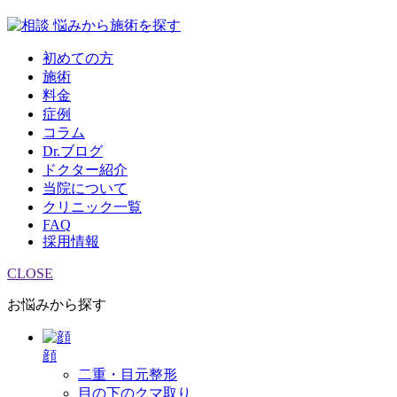
悩みから施術を探す
初めての方
施術
料金
症例
コラム
Dr.ブログ
ドクター紹介
当院について
クリニック一覧
FAQ
採用情報
CLOSE
お悩みから探す
顔
二重・目元整形
目の下のクマ取り