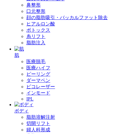
鼻整形
口元整形
顔の脂肪吸引・バッカルファット除去
ヒアルロン酸
ボトックス
糸リフト
脂肪注入
肌
医療脱毛
医療ハイフ
ピーリング
ダーマペン
ピコレーザー
インモード
IPL
ボディ
脂肪溶解注射
切開リフト
婦人科形成