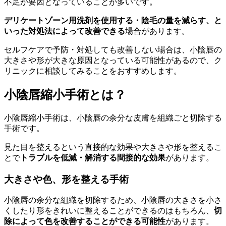
不足が要因となっていることが多いです。
デリケートゾーン用洗剤を使用する・陰毛の量を減らす、と
いった対処法によって改善できる
場合があります。
セルフケアで予防・対処しても改善しない場合は、小陰唇の
大きさや形が大きな原因となっている可能性があるので、ク
リニックに相談してみることをおすすめします。
小陰唇縮小手術とは？
小陰唇縮小手術は、小陰唇の余分な皮膚を組織ごと切除する
手術です。
見た目を整えるという直接的な効果や大きさや形を整えるこ
とで
トラブルを低減・解消する間接的な効果
があります。
大きさや色、形を整える手術
小陰唇の余分な組織を切除するため、小陰唇の大きさを小さ
くしたり形をきれいに整えることができるのはもちろん、
切
除によって色を改善することができる可能性
があります。