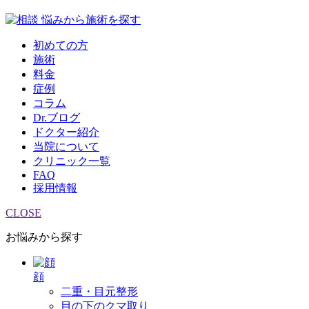
悩みから施術を探す
初めての方
施術
料金
症例
コラム
Dr.ブログ
ドクター紹介
当院について
クリニック一覧
FAQ
採用情報
CLOSE
お悩みから探す
顔
二重・目元整形
目の下のクマ取り