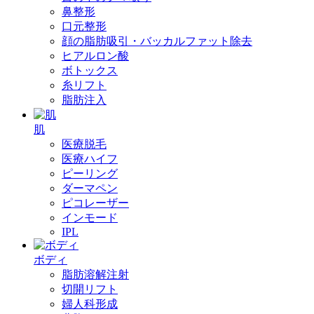
鼻整形
口元整形
顔の脂肪吸引・バッカルファット除去
ヒアルロン酸
ボトックス
糸リフト
脂肪注入
肌
医療脱毛
医療ハイフ
ピーリング
ダーマペン
ピコレーザー
インモード
IPL
ボディ
脂肪溶解注射
切開リフト
婦人科形成