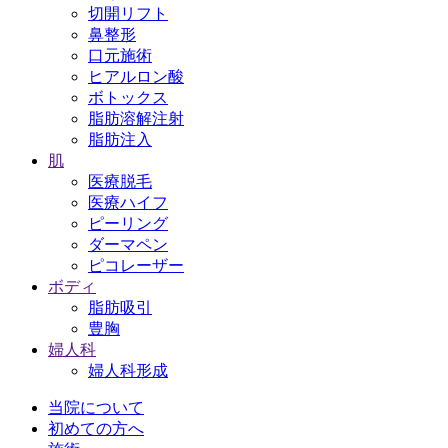
切開リフト
鼻整形
口元施術
ヒアルロン酸
ボトックス
脂肪溶解注射
脂肪注入
肌
医療脱毛
医療ハイフ
ピーリング
ダーマペン
ピコレーザー
ボディ
脂肪吸引
豊胸
婦人科
婦人科形成
当院について
初めての方へ