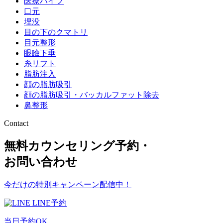
医療ハイフ
口元
埋没
目の下のクマトリ
目元整形
眼瞼下垂
糸リフト
脂肪注入
顔の脂肪吸引
顔の脂肪吸引・バッカルファット除去
鼻整形
Contact
無料カウンセリング予約・
お問い合わせ
今だけの特別キャンペーン配信中！
LINE予約
当日予約OK