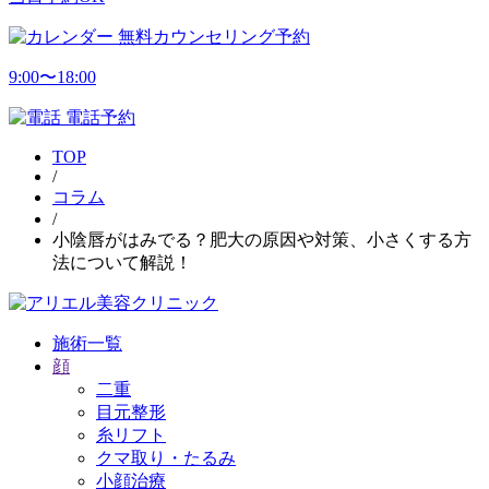
無料カウンセリング予約
9:00〜18:00
電話予約
TOP
/
コラム
/
小陰唇がはみでる？肥大の原因や対策、小さくする方
法について解説！
施術一覧
顔
二重
目元整形
糸リフト
クマ取り・たるみ
小顔治療