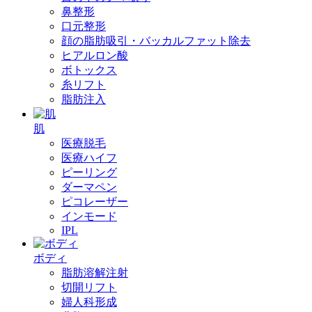
鼻整形
口元整形
顔の脂肪吸引・バッカルファット除去
ヒアルロン酸
ボトックス
糸リフト
脂肪注入
肌
医療脱毛
医療ハイフ
ピーリング
ダーマペン
ピコレーザー
インモード
IPL
ボディ
脂肪溶解注射
切開リフト
婦人科形成