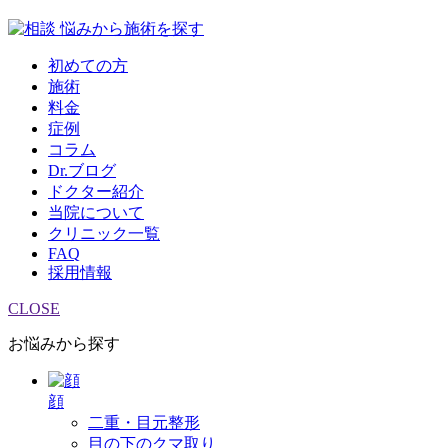
悩みから施術を探す
初めての方
施術
料金
症例
コラム
Dr.ブログ
ドクター紹介
当院について
クリニック一覧
FAQ
採用情報
CLOSE
お悩みから探す
顔
二重・目元整形
目の下のクマ取り