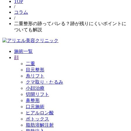
TOP
/
コラム
/
二重整形の跡ってバレる？跡が残りにくいポイントに
ついても解説
施術一覧
顔
二重
目元整形
糸リフト
クマ取り・たるみ
小顔治療
切開リフト
鼻整形
口元施術
ヒアルロン酸
ボトックス
脂肪溶解注射