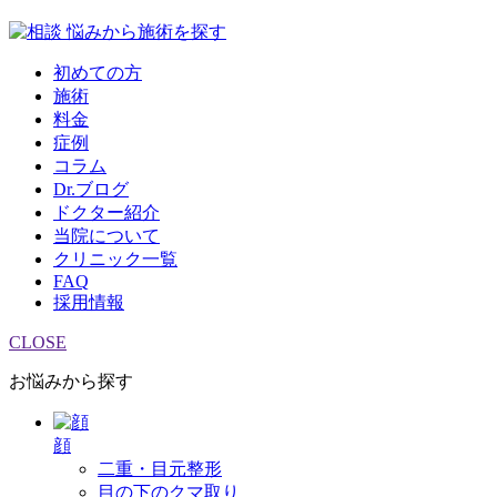
悩みから施術を探す
初めての方
施術
料金
症例
コラム
Dr.ブログ
ドクター紹介
当院について
クリニック一覧
FAQ
採用情報
CLOSE
お悩みから探す
顔
二重・目元整形
目の下のクマ取り