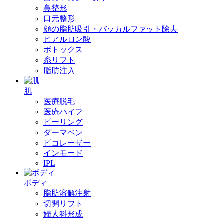
鼻整形
口元整形
顔の脂肪吸引・バッカルファット除去
ヒアルロン酸
ボトックス
糸リフト
脂肪注入
肌
医療脱毛
医療ハイフ
ピーリング
ダーマペン
ピコレーザー
インモード
IPL
ボディ
脂肪溶解注射
切開リフト
婦人科形成