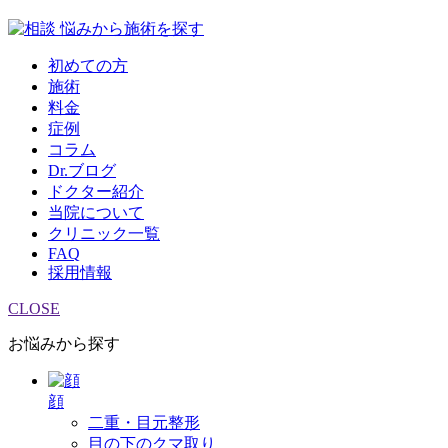
悩みから施術を探す
初めての方
施術
料金
症例
コラム
Dr.ブログ
ドクター紹介
当院について
クリニック一覧
FAQ
採用情報
CLOSE
お悩みから探す
顔
二重・目元整形
目の下のクマ取り