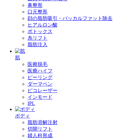
鼻整形
口元整形
顔の脂肪吸引・バッカルファット除去
ヒアルロン酸
ボトックス
糸リフト
脂肪注入
肌
医療脱毛
医療ハイフ
ピーリング
ダーマペン
ピコレーザー
インモード
IPL
ボディ
脂肪溶解注射
切開リフト
婦人科形成