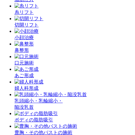
糸リフト
切開リフト
小顔治療
鼻整形
口元施術
あご形成
婦人科形成
乳頭縮小・乳輪縮小・
陥没乳首
ボディの脂肪吸引
豊胸・その他バストの施術