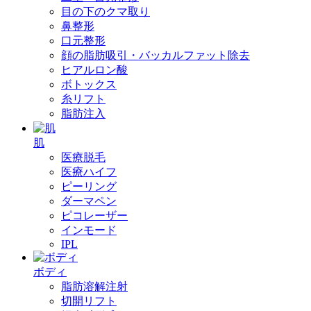
目の下のクマ取り
鼻整形
口元整形
顔の脂肪吸引・バッカルファット除去
ヒアルロン酸
ボトックス
糸リフト
脂肪注入
肌
医療脱毛
医療ハイフ
ピーリング
ダーマペン
ピコレーザー
インモード
IPL
ボディ
脂肪溶解注射
切開リフト