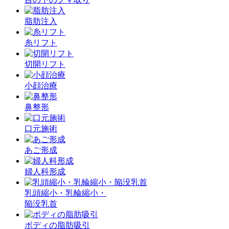
脂肪注入
糸リフト
切開リフト
小顔治療
鼻整形
口元施術
あご形成
婦人科形成
乳頭縮小・乳輪縮小・
陥没乳首
ボディの脂肪吸引