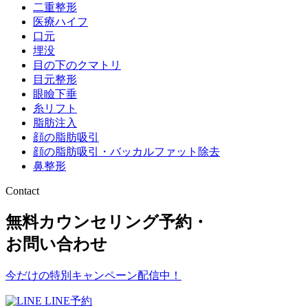
二重整形
医療ハイフ
口元
埋没
目の下のクマトリ
目元整形
眼瞼下垂
糸リフト
脂肪注入
顔の脂肪吸引
顔の脂肪吸引・バッカルファット除去
鼻整形
Contact
無料カウンセリング予約・
お問い合わせ
今だけの特別キャンペーン配信中！
LINE予約