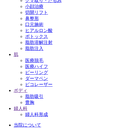
クマ取り・たるみ
小顔治療
切開リフト
鼻整形
口元施術
ヒアルロン酸
ボトックス
脂肪溶解注射
脂肪注入
肌
医療脱毛
医療ハイフ
ピーリング
ダーマペン
ピコレーザー
ボディ
脂肪吸引
豊胸
婦人科
婦人科形成
当院について