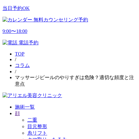
当日予約OK
無料カウンセリング予約
9:00〜18:00
電話予約
TOP
/
コラム
/
マッサージピールのやりすぎは危険？適切な頻度と注
意点
施術一覧
顔
二重
目元整形
糸リフト