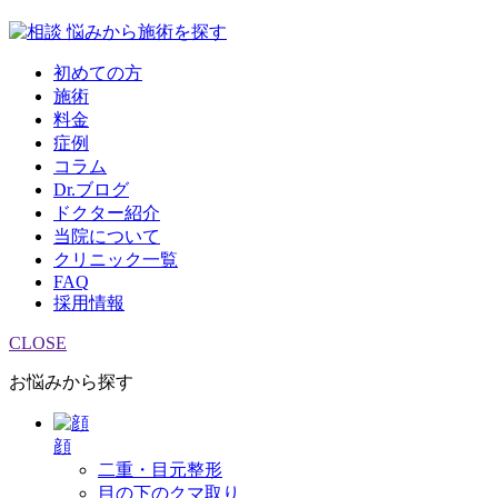
悩みから施術を探す
初めての方
施術
料金
症例
コラム
Dr.ブログ
ドクター紹介
当院について
クリニック一覧
FAQ
採用情報
CLOSE
お悩みから探す
顔
二重・目元整形
目の下のクマ取り