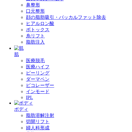
鼻整形
口元整形
顔の脂肪吸引・バッカルファット除去
ヒアルロン酸
ボトックス
糸リフト
脂肪注入
肌
医療脱毛
医療ハイフ
ピーリング
ダーマペン
ピコレーザー
インモード
IPL
ボディ
脂肪溶解注射
切開リフト
婦人科形成