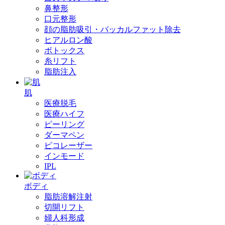
鼻整形
口元整形
顔の脂肪吸引・バッカルファット除去
ヒアルロン酸
ボトックス
糸リフト
脂肪注入
肌
医療脱毛
医療ハイフ
ピーリング
ダーマペン
ピコレーザー
インモード
IPL
ボディ
脂肪溶解注射
切開リフト
婦人科形成