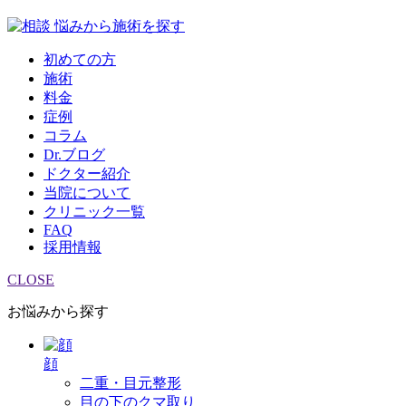
悩みから施術を探す
初めての方
施術
料金
症例
コラム
Dr.ブログ
ドクター紹介
当院について
クリニック一覧
FAQ
採用情報
CLOSE
お悩みから探す
顔
二重・目元整形
目の下のクマ取り