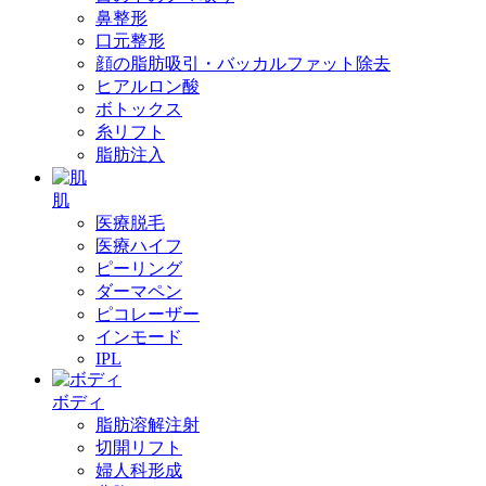
鼻整形
口元整形
顔の脂肪吸引・バッカルファット除去
ヒアルロン酸
ボトックス
糸リフト
脂肪注入
肌
医療脱毛
医療ハイフ
ピーリング
ダーマペン
ピコレーザー
インモード
IPL
ボディ
脂肪溶解注射
切開リフト
婦人科形成