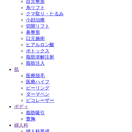
目元整形
糸リフト
クマ取り・たるみ
小顔治療
切開リフト
鼻整形
口元施術
ヒアルロン酸
ボトックス
脂肪溶解注射
脂肪注入
肌
医療脱毛
医療ハイフ
ピーリング
ダーマペン
ピコレーザー
ボディ
脂肪吸引
豊胸
婦人科
婦人科形成