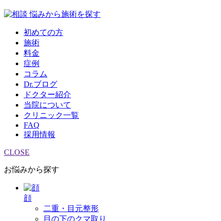
悩みから施術を探す
初めての方
施術
料金
症例
コラム
Dr.ブログ
ドクター紹介
当院について
クリニック一覧
FAQ
採用情報
CLOSE
お悩みから探す
顔
二重・目元整形
目の下のクマ取り