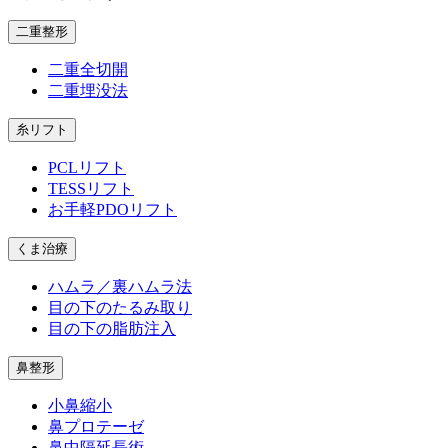
二重整形
二重全切開
二重埋没法
糸リフト
PCLリフト
TESSリフト
お手軽PDOリフト
くま治療
ハムラ／裏ハムラ法
目の下のたるみ取り
目の下の脂肪注入
鼻整形
小鼻縮小
鼻プロテーゼ
鼻中隔延長術