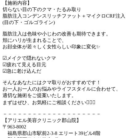
【施術内容】
切らない目の下のクマ・たるみ取り
脂肪注入コンデンスリッチファット＋マイクロCRF注入
(目の下・ゴルゴライン)
脂肪注入は色味や小じわの改善も期待できます。
頬にハリが生まれることで、
お顔全体が若々しく女性らしい印象に変化✨
☑︎メイクで隠れないクマ
☑︎疲れて見える目元
☑︎急に老け込んだ
そんなあなたにはクマ取りがおすすめです！
お一人お一人のお悩みやライフスタイルに合わせて、
適切な施術をご提案いたします。
まずはぜひ、お気軽にご相談ください🙂‍↕️❕
－－－－－－－－－－－－－－－－－－－－
【アリエル美容クリニック郡山院】
〒963-8002
福島県郡山市駅前2-3-8 エリート39ビル8階