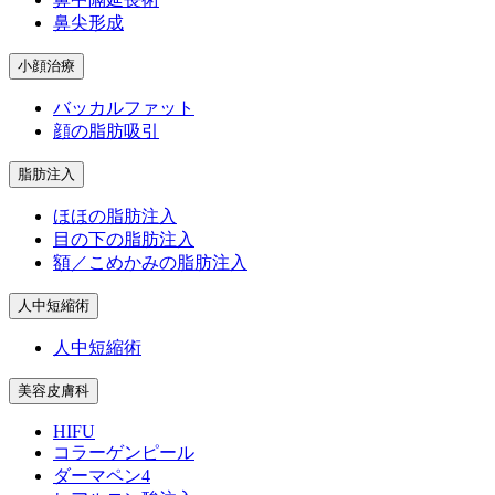
鼻尖形成
小顔治療
バッカルファット
顔の脂肪吸引
脂肪注入
ほほの脂肪注入
目の下の脂肪注入
額／こめかみの脂肪注入
人中短縮術
人中短縮術
美容皮膚科
HIFU
コラーゲンピール
ダーマペン4