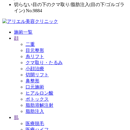
切らない目の下のクマ取り/脂肪注入(目の下/ゴルゴラ
イン) No.9884
施術一覧
顔
二重
目元整形
糸リフト
クマ取り・たるみ
小顔治療
切開リフト
鼻整形
口元施術
ヒアルロン酸
ボトックス
脂肪溶解注射
脂肪注入
肌
医療脱毛
医療ハイフ