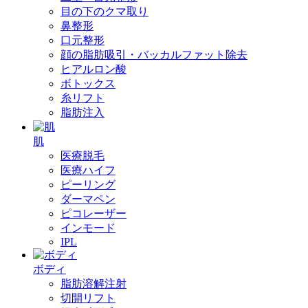
目の下のクマ取り
鼻整形
口元整形
顔の脂肪吸引・バッカルファット除去
ヒアルロン酸
ボトックス
糸リフト
脂肪注入
肌
医療脱毛
医療ハイフ
ピーリング
ダーマペン
ピコレーザー
インモード
IPL
ボディ
脂肪溶解注射
切開リフト