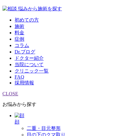
悩みから施術を探す
初めての方
施術
料金
症例
コラム
Dr.ブログ
ドクター紹介
当院について
クリニック一覧
FAQ
採用情報
CLOSE
お悩みから探す
顔
二重・目元整形
目の下のクマ取り