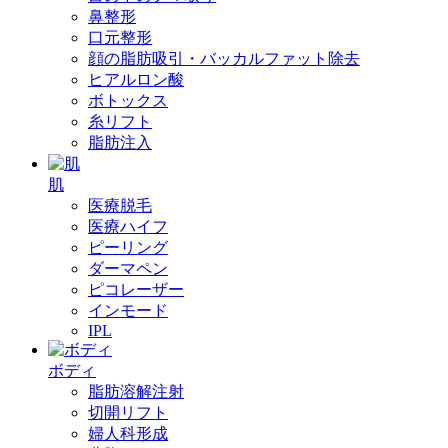
鼻整形
口元整形
顔の脂肪吸引・バッカルファット除去
ヒアルロン酸
ボトックス
糸リフト
脂肪注入
肌
医療脱毛
医療ハイフ
ピーリング
ダーマペン
ピコレーザー
インモード
IPL
ボディ
脂肪溶解注射
切開リフト
婦人科形成