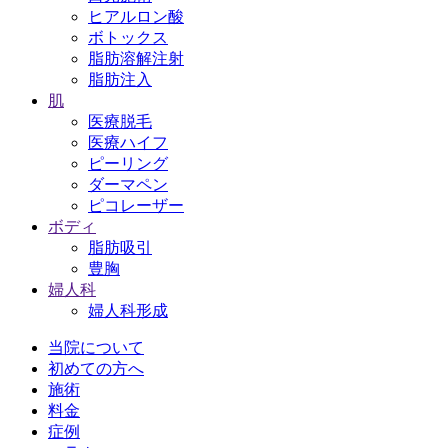
ヒアルロン酸
ボトックス
脂肪溶解注射
脂肪注入
肌
医療脱毛
医療ハイフ
ピーリング
ダーマペン
ピコレーザー
ボディ
脂肪吸引
豊胸
婦人科
婦人科形成
当院について
初めての方へ
施術
料金
症例