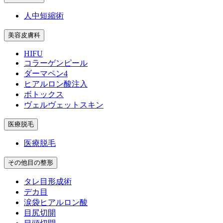
人中短縮術
美容皮膚科
HIFU
コラーゲンピール
ダーマペン4
ヒアルロン酸注入
ボトックス
ヴェルヴェットスキン
医療脱毛
医療脱毛
その他目の整形
タレ目形成術
デカ目
涙袋ヒアルロン酸
目尻切開