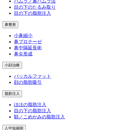
ハムラ／裏ハムラ法
目の下のたるみ取り
目の下の脂肪注入
鼻整形
小鼻縮小
鼻プロテーゼ
鼻中隔延長術
鼻尖形成
小顔治療
バッカルファット
顔の脂肪吸引
脂肪注入
ほほの脂肪注入
目の下の脂肪注入
額／こめかみの脂肪注入
人中短縮術