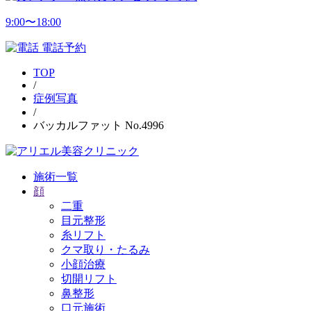
9:00〜18:00
電話予約
TOP
/
症例写真
/
バッカルファット No.4996
施術一覧
顔
二重
目元整形
糸リフト
クマ取り・たるみ
小顔治療
切開リフト
鼻整形
口元施術