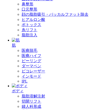
鼻整形
口元整形
顔の脂肪吸引・バッカルファット除去
ヒアルロン酸
ボトックス
糸リフト
脂肪注入
肌
医療脱毛
医療ハイフ
ピーリング
ダーマペン
ピコレーザー
インモード
IPL
ボディ
脂肪溶解注射
切開リフト
婦人科形成