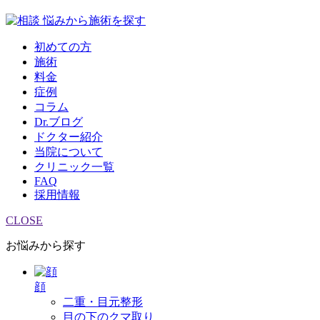
悩みから施術を探す
初めての方
施術
料金
症例
コラム
Dr.ブログ
ドクター紹介
当院について
クリニック一覧
FAQ
採用情報
CLOSE
お悩みから探す
顔
二重・目元整形
目の下のクマ取り