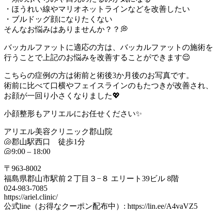
・ほうれい線やマリオネットラインなどを改善したい
・ブルドッグ顔になりたくない
そんなお悩みはありませんか？？💭
バッカルファットに適応の方は、バッカルファットの施術を
行うことで上記のお悩みを改善することができます😌
こちらの症例の方は術前と術後3か月後のお写真です。
術前に比べて口横やフェイスラインのもたつきが改善され、
お顔が一回り小さくなりました💖
小顔整形もアリエルにお任せください✨
アリエル美容クリニック郡山院
🐚郡山駅西口 徒歩1分
🐚9:00 – 18:00
〒963-8002
福島県郡山市駅前２丁目３−８ エリート39ビル 8階
024-983-7085
https://ariel.clinic/
公式line（お得なクーポン配布中）: https://lin.ee/A4vaVZ5