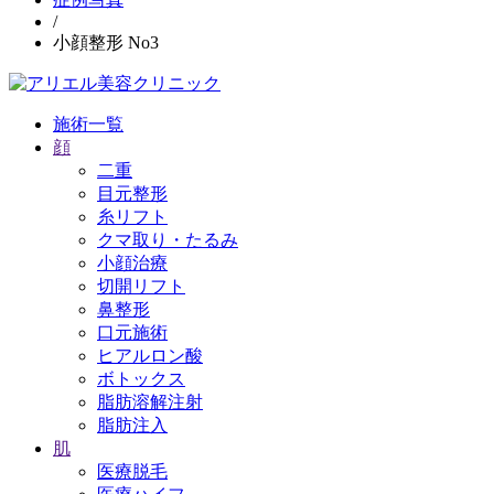
/
小顔整形 No3
施術一覧
顔
二重
目元整形
糸リフト
クマ取り・たるみ
小顔治療
切開リフト
鼻整形
口元施術
ヒアルロン酸
ボトックス
脂肪溶解注射
脂肪注入
肌
医療脱毛