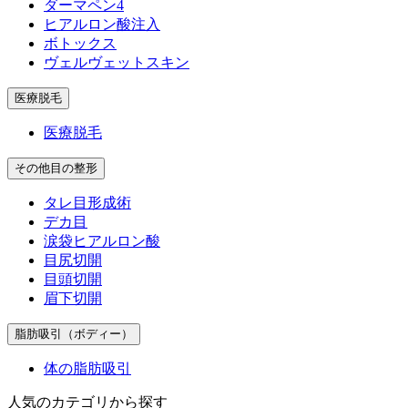
ダーマペン4
ヒアルロン酸注入
ボトックス
ヴェルヴェットスキン
医療脱毛
医療脱毛
その他目の整形
タレ目形成術
デカ目
涙袋ヒアルロン酸
目尻切開
目頭切開
眉下切開
脂肪吸引（ボディー）
体の脂肪吸引
人気のカテゴリから探す