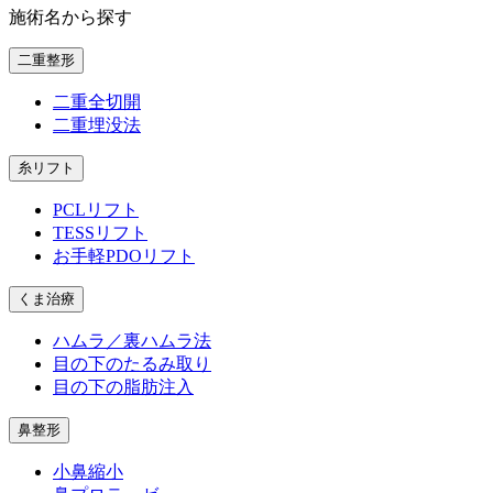
施術名から探す
二重整形
二重全切開
二重埋没法
糸リフト
PCLリフト
TESSリフト
お手軽PDOリフト
くま治療
ハムラ／裏ハムラ法
目の下のたるみ取り
目の下の脂肪注入
鼻整形
小鼻縮小