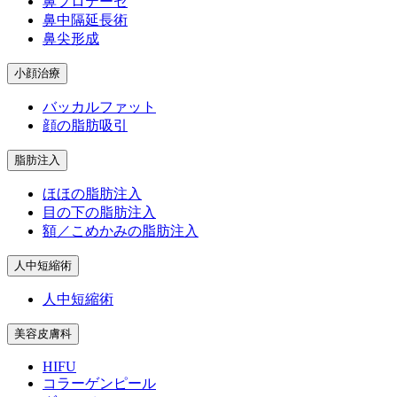
鼻プロテーゼ
鼻中隔延長術
鼻尖形成
小顔治療
バッカルファット
顔の脂肪吸引
脂肪注入
ほほの脂肪注入
目の下の脂肪注入
額／こめかみの脂肪注入
人中短縮術
人中短縮術
美容皮膚科
HIFU
コラーゲンピール