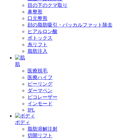
目の下のクマ取り
鼻整形
口元整形
顔の脂肪吸引・バッカルファット除去
ヒアルロン酸
ボトックス
糸リフト
脂肪注入
肌
医療脱毛
医療ハイフ
ピーリング
ダーマペン
ピコレーザー
インモード
IPL
ボディ
脂肪溶解注射
切開リフト