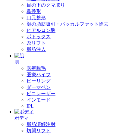
目の下のクマ取り
鼻整形
口元整形
顔の脂肪吸引・バッカルファット除去
ヒアルロン酸
ボトックス
糸リフト
脂肪注入
肌
医療脱毛
医療ハイフ
ピーリング
ダーマペン
ピコレーザー
インモード
IPL
ボディ
脂肪溶解注射
切開リフト