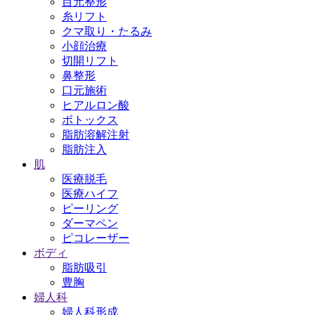
目元整形
糸リフト
クマ取り・たるみ
小顔治療
切開リフト
鼻整形
口元施術
ヒアルロン酸
ボトックス
脂肪溶解注射
脂肪注入
肌
医療脱毛
医療ハイフ
ピーリング
ダーマペン
ピコレーザー
ボディ
脂肪吸引
豊胸
婦人科
婦人科形成