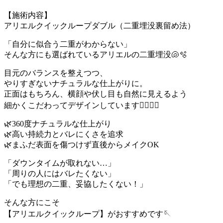
【施術内容】
アリエルクイックループダブル（二重埋没裏留め法）
「自分に似合う二重がわからない」
そんな方にも選ばれているアリエルの二重埋没🐚🫧
目元のバランスを整えつつ、
やりすぎないナチュラルな仕上がりに。
正面はもちろん、横顔や伏し目も自然に見えるよう
細かくこだわってデザインしています👨🏻‍⚕️✨
🌿360度ナチュラルな仕上がり
🌿高い持続力とバレにくさを追求
🌿まふだ表面を傷つけず直後からメイクOK
「ダウンタイムが取れない…」
「周りの人にはバレたくない」
「でも理想の二重、妥協したくない！」
そんな方にこそ
【アリエルクイックループ】がおすすめです🪡