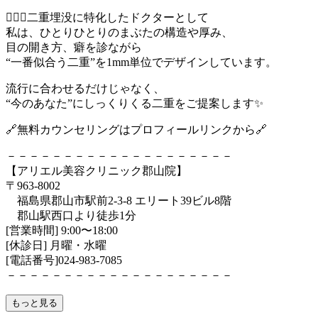
👨🏻‍⚕️二重埋没に特化したドクターとして
私は、ひとりひとりのまぶたの構造や厚み、
目の開き方、癖を診ながら
“一番似合う二重”を1mm単位でデザインしています。
流行に合わせるだけじゃなく、
“今のあなた”にしっくりくる二重をご提案します✨
🔗無料カウンセリングはプロフィールリンクから🔗
－－－－－－－－－－－－－－－－－－－－
【アリエル美容クリニック郡山院】
〒963-8002
福島県郡山市駅前2-3-8 エリート39ビル8階
郡山駅西口より徒歩1分
[営業時間] 9:00〜18:00
[休診日] 月曜・水曜
[電話番号]024-983-7085
－－－－－－－－－－－－－－－－－－－－
もっと見る