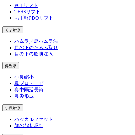
PCLリフト
TESSリフト
お手軽PDOリフト
くま治療
ハムラ／裏ハムラ法
目の下のたるみ取り
目の下の脂肪注入
鼻整形
小鼻縮小
鼻プロテーゼ
鼻中隔延長術
鼻尖形成
小顔治療
バッカルファット
顔の脂肪吸引