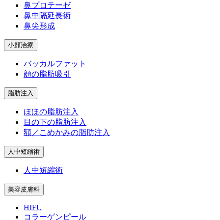
鼻プロテーゼ
鼻中隔延長術
鼻尖形成
小顔治療
バッカルファット
顔の脂肪吸引
脂肪注入
ほほの脂肪注入
目の下の脂肪注入
額／こめかみの脂肪注入
人中短縮術
人中短縮術
美容皮膚科
HIFU
コラーゲンピール