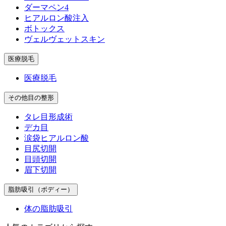
ダーマペン4
ヒアルロン酸注入
ボトックス
ヴェルヴェットスキン
医療脱毛
医療脱毛
その他目の整形
タレ目形成術
デカ目
涙袋ヒアルロン酸
目尻切開
目頭切開
眉下切開
脂肪吸引（ボディー）
体の脂肪吸引