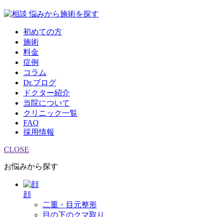
悩みから施術を探す
初めての方
施術
料金
症例
コラム
Dr.ブログ
ドクター紹介
当院について
クリニック一覧
FAQ
採用情報
CLOSE
お悩みから探す
顔
二重・目元整形
目の下のクマ取り