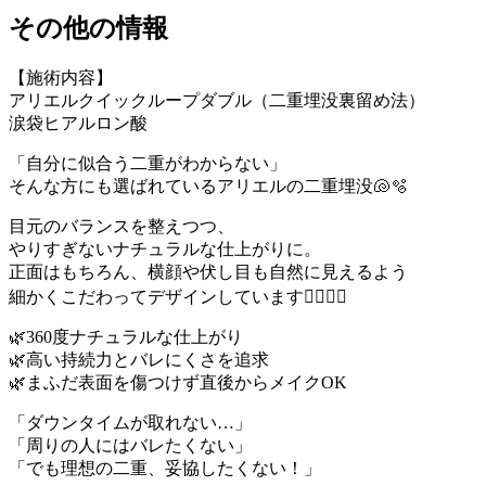
その他の情報
【施術内容】
アリエルクイックループダブル（二重埋没裏留め法）
涙袋ヒアルロン酸
「自分に似合う二重がわからない」
そんな方にも選ばれているアリエルの二重埋没🐚🫧
目元のバランスを整えつつ、
やりすぎないナチュラルな仕上がりに。
正面はもちろん、横顔や伏し目も自然に見えるよう
細かくこだわってデザインしています👨🏻‍⚕️✨
🌿360度ナチュラルな仕上がり
🌿高い持続力とバレにくさを追求
🌿まふだ表面を傷つけず直後からメイクOK
「ダウンタイムが取れない…」
「周りの人にはバレたくない」
「でも理想の二重、妥協したくない！」