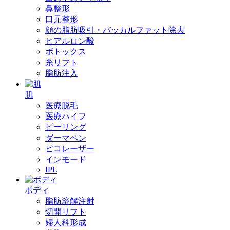
鼻整形
口元整形
顔の脂肪吸引・バッカルファット除去
ヒアルロン酸
ボトックス
糸リフト
脂肪注入
肌
医療脱毛
医療ハイフ
ピーリング
ダーマペン
ピコレーザー
インモード
IPL
ボディ
脂肪溶解注射
切開リフト
婦人科形成