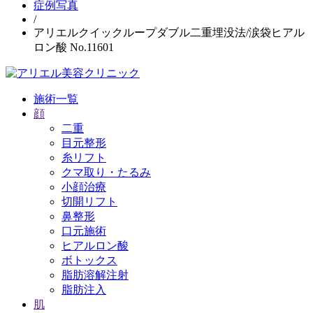
症例写真
/
アリエルクイックループダブル二重埋没法/涙袋ヒアル
ロン酸 No.11601
施術一覧
顔
二重
目元整形
糸リフト
クマ取り・たるみ
小顔治療
切開リフト
鼻整形
口元施術
ヒアルロン酸
ボトックス
脂肪溶解注射
脂肪注入
肌