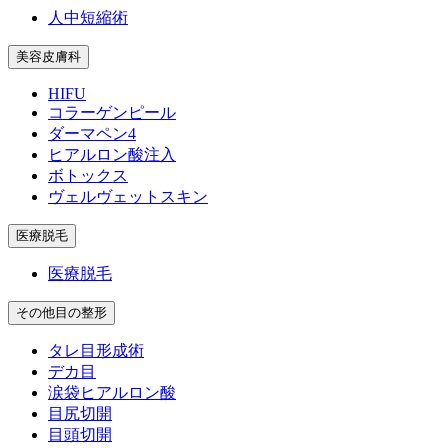
人中短縮術
美容皮膚科
HIFU
コラーゲンピール
ダーマペン4
ヒアルロン酸注入
ボトックス
ヴェルヴェットスキン
医療脱毛
医療脱毛
その他目の整形
タレ目形成術
デカ目
涙袋ヒアルロン酸
目尻切開
目頭切開