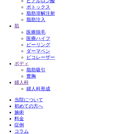
ヒアルロン酸
ボトックス
脂肪溶解注射
脂肪注入
肌
医療脱毛
医療ハイフ
ピーリング
ダーマペン
ピコレーザー
ボディ
脂肪吸引
豊胸
婦人科
婦人科形成
当院について
初めての方へ
施術
料金
症例
コラム