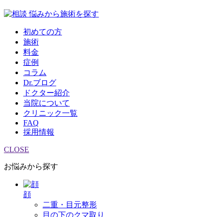
悩みから施術を探す
初めての方
施術
料金
症例
コラム
Dr.ブログ
ドクター紹介
当院について
クリニック一覧
FAQ
採用情報
CLOSE
お悩みから探す
顔
二重・目元整形
目の下のクマ取り