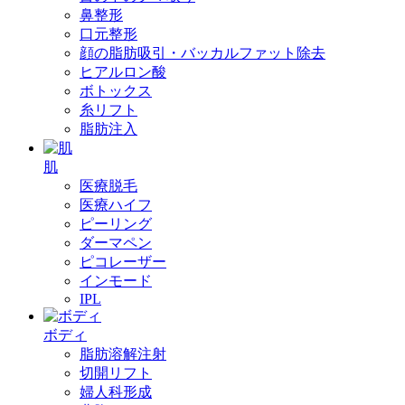
鼻整形
口元整形
顔の脂肪吸引・バッカルファット除去
ヒアルロン酸
ボトックス
糸リフト
脂肪注入
肌
医療脱毛
医療ハイフ
ピーリング
ダーマペン
ピコレーザー
インモード
IPL
ボディ
脂肪溶解注射
切開リフト
婦人科形成