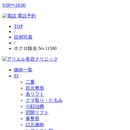
9:00〜18:00
電話予約
TOP
/
症例写真
/
ホクロ除去 No.11580
施術一覧
顔
二重
目元整形
糸リフト
クマ取り・たるみ
小顔治療
切開リフト
鼻整形
口元施術