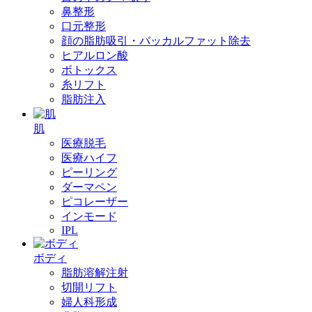
鼻整形
口元整形
顔の脂肪吸引・バッカルファット除去
ヒアルロン酸
ボトックス
糸リフト
脂肪注入
肌
医療脱毛
医療ハイフ
ピーリング
ダーマペン
ピコレーザー
インモード
IPL
ボディ
脂肪溶解注射
切開リフト
婦人科形成