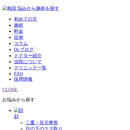
悩みから施術を探す
初めての方
施術
料金
症例
コラム
Dr.ブログ
ドクター紹介
当院について
クリニック一覧
FAQ
採用情報
CLOSE
お悩みから探す
顔
二重・目元整形
目の下のクマ取り