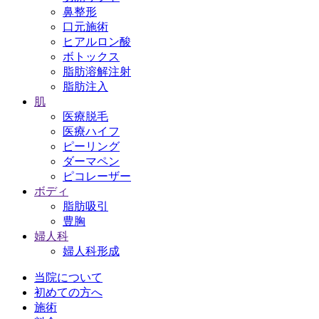
鼻整形
口元施術
ヒアルロン酸
ボトックス
脂肪溶解注射
脂肪注入
肌
医療脱毛
医療ハイフ
ピーリング
ダーマペン
ピコレーザー
ボディ
脂肪吸引
豊胸
婦人科
婦人科形成
当院について
初めての方へ
施術