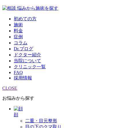
悩みから施術を探す
初めての方
施術
料金
症例
コラム
Dr.ブログ
ドクター紹介
当院について
クリニック一覧
FAQ
採用情報
CLOSE
お悩みから探す
顔
二重・目元整形
目の下のクマ取り