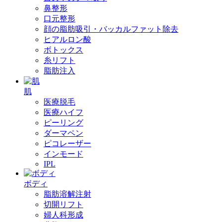
鼻整形
口元整形
顔の脂肪吸引・バッカルファット除去
ヒアルロン酸
ボトックス
糸リフト
脂肪注入
肌
医療脱毛
医療ハイフ
ピーリング
ダーマペン
ピコレーザー
インモード
IPL
ボディ
脂肪溶解注射
切開リフト
婦人科形成