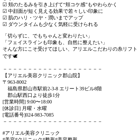
☑ 頬のたるみを引き上げて“頬コケ感”もやわらかく
☑ 中顔面が短く見える効果で若々しい印象に
☑ 肌のハリ・ツヤ・潤いまでアップ
☑ ダウンタイムも少なく気軽に受けられる
「切らずに、でもちゃんと変わりたい」
「フェイスラインも印象も、自然に整えたい」
そんな方にこそ受けてほしい、アリエルこだわりの糸リフト
です🕊️
－－－－－－－－－－－－－－－－－－－－
【アリエル美容クリニック郡山院】
〒963-8002
福島県郡山市駅前2-3-8 エリート39ビル8階
郡山駅西口より徒歩1分
[営業時間] 9:00〜18:00
[休診日] 月曜・水曜
[電話番号]024-983-7085
－－－－－－－－－－－－－－－－－－－－
#アリエル美容クリニック
#美容#クリニック#整形#美容整形