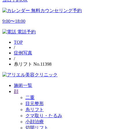
無料カウンセリング予約
9:00〜18:00
電話予約
TOP
/
症例写真
/
糸リフト No.11398
施術一覧
顔
二重
目元整形
糸リフト
クマ取り・たるみ
小顔治療
切開リフト