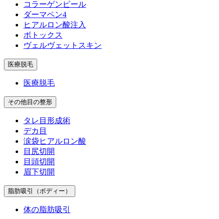
コラーゲンピール
ダーマペン4
ヒアルロン酸注入
ボトックス
ヴェルヴェットスキン
医療脱毛
医療脱毛
その他目の整形
タレ目形成術
デカ目
涙袋ヒアルロン酸
目尻切開
目頭切開
眉下切開
脂肪吸引（ボディー）
体の脂肪吸引