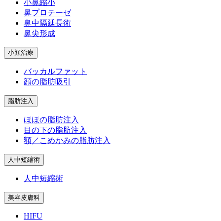
小鼻縮小
鼻プロテーゼ
鼻中隔延長術
鼻尖形成
小顔治療
バッカルファット
顔の脂肪吸引
脂肪注入
ほほの脂肪注入
目の下の脂肪注入
額／こめかみの脂肪注入
人中短縮術
人中短縮術
美容皮膚科
HIFU