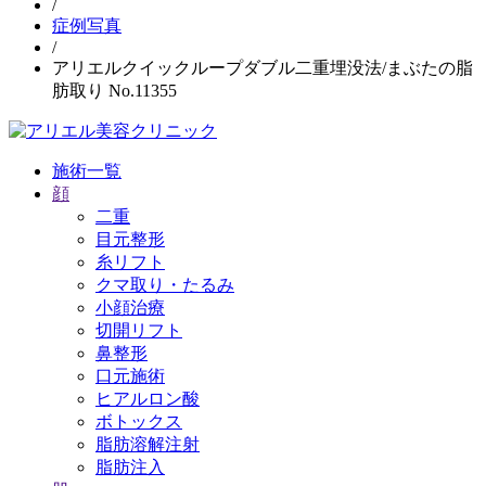
/
症例写真
/
アリエルクイックループダブル二重埋没法/まぶたの脂
肪取り No.11355
施術一覧
顔
二重
目元整形
糸リフト
クマ取り・たるみ
小顔治療
切開リフト
鼻整形
口元施術
ヒアルロン酸
ボトックス
脂肪溶解注射
脂肪注入