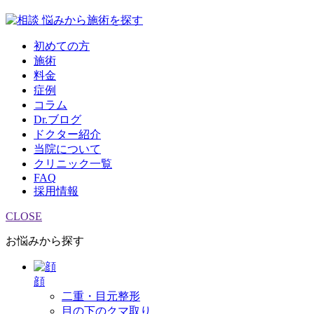
悩みから施術を探す
初めての方
施術
料金
症例
コラム
Dr.ブログ
ドクター紹介
当院について
クリニック一覧
FAQ
採用情報
CLOSE
お悩みから探す
顔
二重・目元整形
目の下のクマ取り