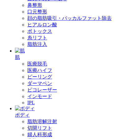
鼻整形
口元整形
顔の脂肪吸引・バッカルファット除去
ヒアルロン酸
ボトックス
糸リフト
脂肪注入
肌
医療脱毛
医療ハイフ
ピーリング
ダーマペン
ピコレーザー
インモード
IPL
ボディ
脂肪溶解注射
切開リフト
婦人科形成