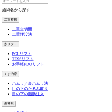
施術名から探す
二重整形
二重全切開
二重埋没法
糸リフト
PCLリフト
TESSリフト
お手軽PDOリフト
くま治療
ハムラ／裏ハムラ法
目の下のたるみ取り
目の下の脂肪注入
鼻整形