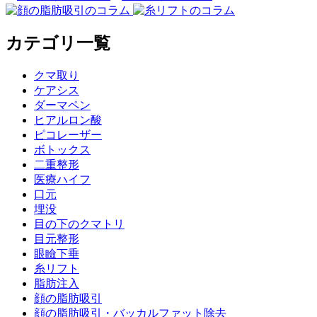
カテゴリ一覧
クマ取り
ケアシス
ダーマペン
ヒアルロン酸
ピコレーザー
ボトックス
二重整形
医療ハイフ
口元
埋没
目の下のクマトリ
目元整形
眼瞼下垂
糸リフト
脂肪注入
顔の脂肪吸引
顔の脂肪吸引・バッカルファット除去