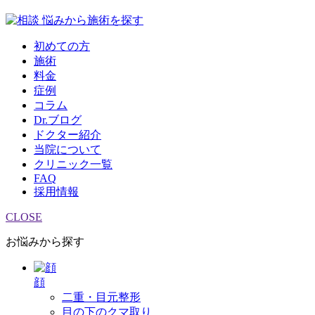
悩みから施術を探す
初めての方
施術
料金
症例
コラム
Dr.ブログ
ドクター紹介
当院について
クリニック一覧
FAQ
採用情報
CLOSE
お悩みから探す
顔
二重・目元整形
目の下のクマ取り