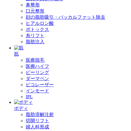
鼻整形
口元整形
顔の脂肪吸引・バッカルファット除去
ヒアルロン酸
ボトックス
糸リフト
脂肪注入
肌
医療脱毛
医療ハイフ
ピーリング
ダーマペン
ピコレーザー
インモード
IPL
ボディ
脂肪溶解注射
切開リフト
婦人科形成