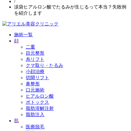
/
涙袋ヒアルロン酸でたるみが生じるって本当？失敗例
を紹介します
施術一覧
顔
二重
目元整形
糸リフト
クマ取り・たるみ
小顔治療
切開リフト
鼻整形
口元施術
ヒアルロン酸
ボトックス
脂肪溶解注射
脂肪注入
肌
医療脱毛