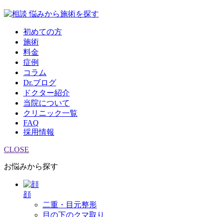
悩みから施術を探す
初めての方
施術
料金
症例
コラム
Dr.ブログ
ドクター紹介
当院について
クリニック一覧
FAQ
採用情報
CLOSE
お悩みから探す
顔
二重・目元整形
目の下のクマ取り