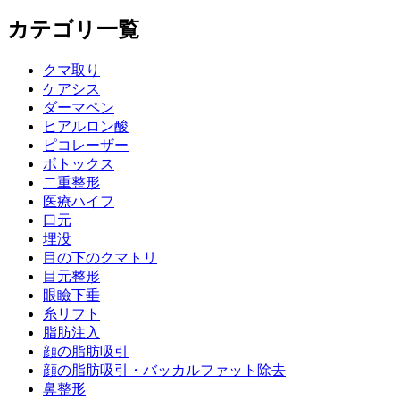
カテゴリ一覧
クマ取り
ケアシス
ダーマペン
ヒアルロン酸
ピコレーザー
ボトックス
二重整形
医療ハイフ
口元
埋没
目の下のクマトリ
目元整形
眼瞼下垂
糸リフト
脂肪注入
顔の脂肪吸引
顔の脂肪吸引・バッカルファット除去
鼻整形