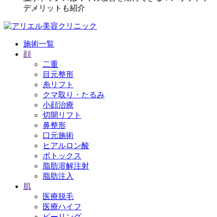
デメリットも紹介
施術一覧
顔
二重
目元整形
糸リフト
クマ取り・たるみ
小顔治療
切開リフト
鼻整形
口元施術
ヒアルロン酸
ボトックス
脂肪溶解注射
脂肪注入
肌
医療脱毛
医療ハイフ
ピーリング