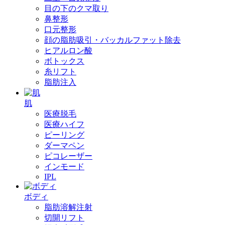
目の下のクマ取り
鼻整形
口元整形
顔の脂肪吸引・バッカルファット除去
ヒアルロン酸
ボトックス
糸リフト
脂肪注入
肌
医療脱毛
医療ハイフ
ピーリング
ダーマペン
ピコレーザー
インモード
IPL
ボディ
脂肪溶解注射
切開リフト