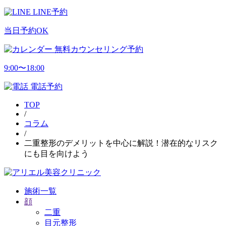
LINE予約
当日予約OK
無料カウンセリング予約
9:00〜18:00
電話予約
TOP
/
コラム
/
二重整形のデメリットを中心に解説！潜在的なリスク
にも目を向けよう
施術一覧
顔
二重
目元整形