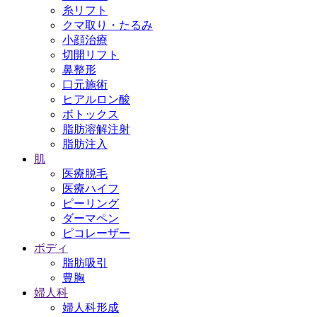
糸リフト
クマ取り・たるみ
小顔治療
切開リフト
鼻整形
口元施術
ヒアルロン酸
ボトックス
脂肪溶解注射
脂肪注入
肌
医療脱毛
医療ハイフ
ピーリング
ダーマペン
ピコレーザー
ボディ
脂肪吸引
豊胸
婦人科
婦人科形成